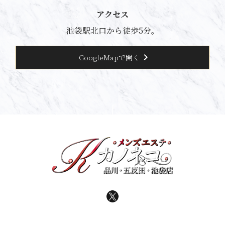
アクセス
池袋駅北口から徒歩5分。
chevron_right
GoogleMapで開く