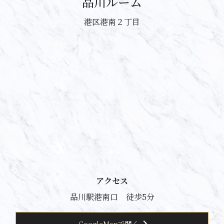
品川ルーム
港区港南２丁目
アクセス
品川駅港南口 徒歩5分
chevron_right
GoogleMapで開く