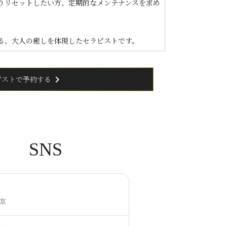
りリセットしたい方、定期的なメンテナンスを求め
る、大人の癒しを体現したセラピストです。
chevron_right
ピストで予約する
SNS