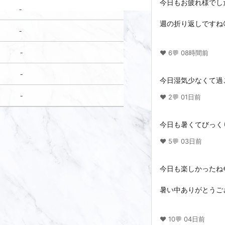
-
-
-
-
-