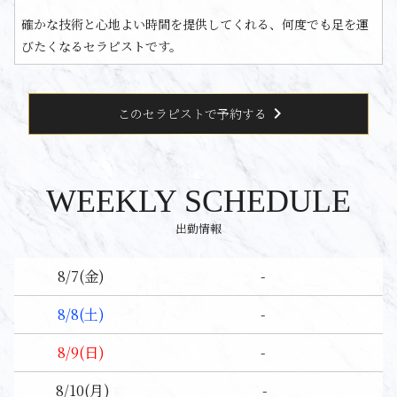
確かな技術と心地よい時間を提供してくれる、何度でも足を運
びたくなるセラピストです。
chevron_right
このセラピストで予約する
WEEKLY SCHEDULE
出勤情報
-
8/7
(金)
-
8/8
(土)
-
8/9
(日)
-
8/10
(月)