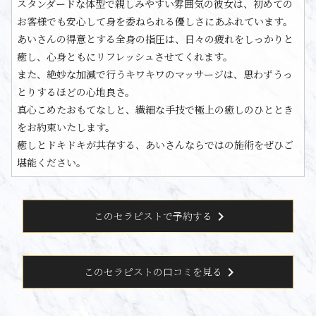
スタンダードな体型で親しみやすい雰囲気の彼女は、初めての
お客様でも安心して身を委ねられる優しさにあふれています。
あいさんの得意とする全身の指圧は、日々の疲れをしっかりと
癒し、心身ともにリフレッシュさせてくれます。
また、絶妙な加減で行うキワキワのマッサージは、思わずうっ
とりするほどの心地良さ。
真心こめたおもてなしと、繊細な手技で極上の癒しのひととき
をお約束いたします。
癒しとドキドキが共存する、あいさんならではの施術をぜひご
堪能ください。
chevron_right
このセラピストで予約する
chevron_right
このセラピストの口コミを見る