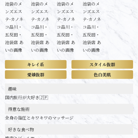
キレイ系
スタイル抜群
愛嬌抜群
色白美肌
趣味
国内旅行が大好き🇯🇵
得意な施術
全身の指圧とキワキワのマッサージ
好きな食べ物