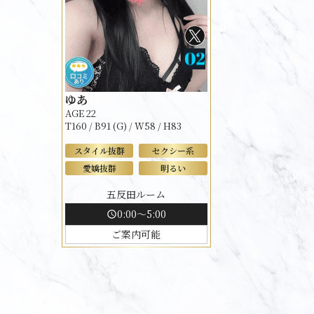
ゆあ
AGE 22
T160 / B91 (G) / W58 / H83
スタイル抜群
セクシー系
愛嬌抜群
明るい
五反田ルーム
0:00～5:00
schedule
ご案内可能