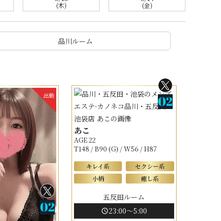
(木)
(金)
品川ルーム
出勤
あこ
AGE 22
T148 / B90 (G) / W56 / H87
キレイ系
セクシー系
小柄
癒し系
五反田ルーム
23:00～5:00
schedule