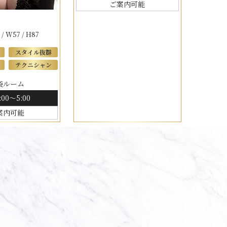
ご案内可能
) / W57 / H87
スタイル抜群
テクニシャン
袋ルーム
:00～5:00
案内可能