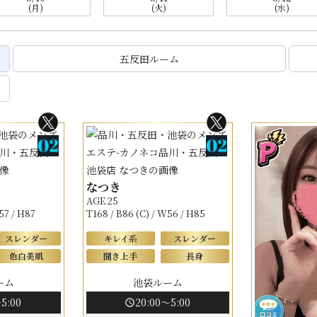
(月)
(火)
(水)
五反田ルーム
なつき
AGE 25
57 / H87
T168 / B86 (C) / W56 / H85
スレンダー
キレイ系
スレンダー
色白美肌
聞き上手
長身
ーム
池袋ルーム
5:00
20:00～5:00
schedule