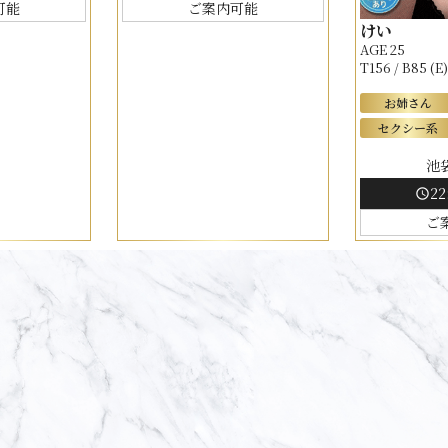
可能
ご案内可能
けい
AGE 25
T156 / B85 (E
お姉さん
セクシー系
池
22
schedule
ご