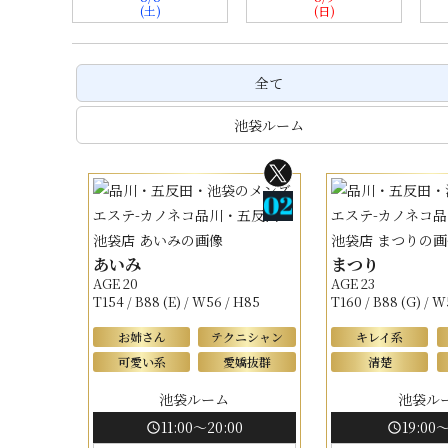
(土)
(日)
全て
池袋ルーム
あいみ
まつり
AGE 20
AGE 23
T154 / B88 (E) / W56 / H85
T160 / B88 (G) / W
お姉さん
テクニシャン
キレイ系
可愛い系
愛嬌抜群
清楚
池袋ルーム
池袋ル
11:00～20:00
19:00～
schedule
schedule