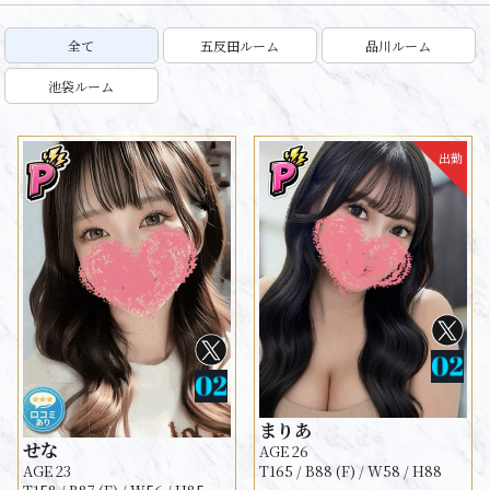
全て
五反田ルーム
品川ルーム
池袋ルーム
出勤
まりあ
せな
AGE 26
AGE 23
T165 / B88 (F) / W58 / H88