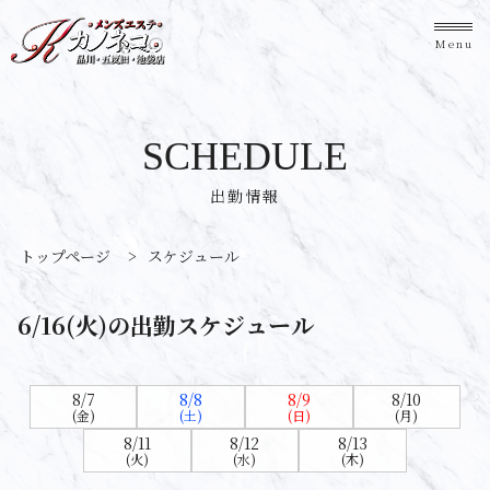
Menu
SCHEDULE
出勤情報
トップページ
>
スケジュール
6/16(火)の出勤スケジュール
8/7
8/8
8/9
8/10
(金)
(土)
(日)
(月)
8/11
8/12
8/13
(火)
(水)
(木)