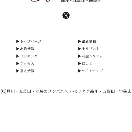
トップページ
最新情報
出勤情報
セラピスト
ランキング
料金システム
アクセス
口コミ
求人情報
サイトマップ
(C)品川・五反田・池袋のメンズエステ-カノネコ品川・五反田・池袋店
smartphone
schedule
calendar_month
heart_plus
電話予約
出勤情報
WEB予約
口コミ