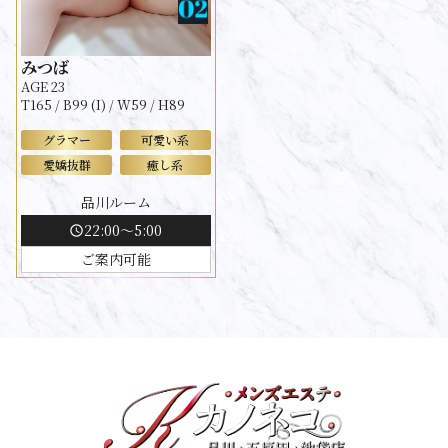
みつば
AGE 23
T165 / B99 (I) / W59 / H89
グラマー
可愛い系
愛嬌抜群
癒し系
品川ルーム
22:00～5:00
schedule
ご案内可能