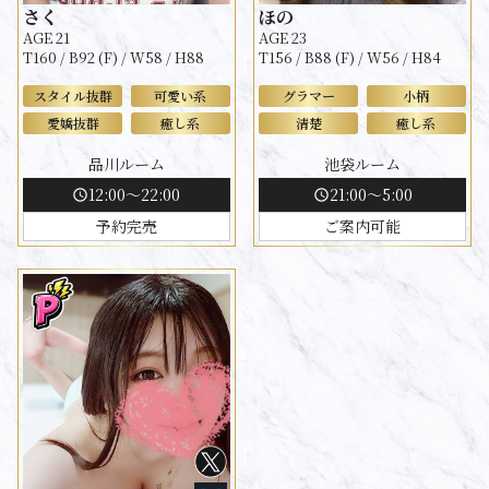
さく
ほの
AGE 21
AGE 23
T160 / B92 (F) / W58 / H88
T156 / B88 (F) / W56 / H84
スタイル抜群
可愛い系
グラマー
小柄
愛嬌抜群
癒し系
清楚
癒し系
品川ルーム
池袋ルーム
12:00～22:00
21:00～5:00
schedule
schedule
予約完売
ご案内可能