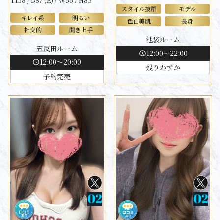
T158 / B87 (E) / W56 / H85
スタイル抜群
モデル
キレイ系
明るい
色白美肌
長身
社交的
聞き上手
池袋ルーム
五反田ルーム
12:00～22:00
schedule
12:00～20:00
schedule
残りわずか
予約完売