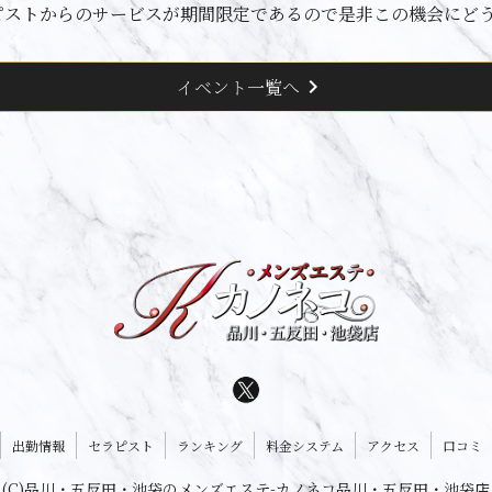
ピストからのサービスが期間限定であるので是非この機会にど
chevron_right
イベント一覧へ
出勤情報
セラピスト
ランキング
料金システム
アクセス
口コミ
(C)品川・五反田・池袋のメンズエステ-カノネコ品川・五反田・池袋店