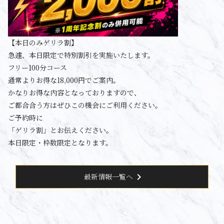
【本日のみゲリラ割】
急遽、本日限定で特別割引を実施いたします。
フリー100分コース
通常よりお得な18,000円でご案内。
かなりお得な内容となっておりますので、
ご都合合う方はぜひこの機会にご利用ください。
ご予約時に
「ゲリラ割」とお伝えください。
本日限定・枠数限定となります。
chevron_right
最新情報一覧へ