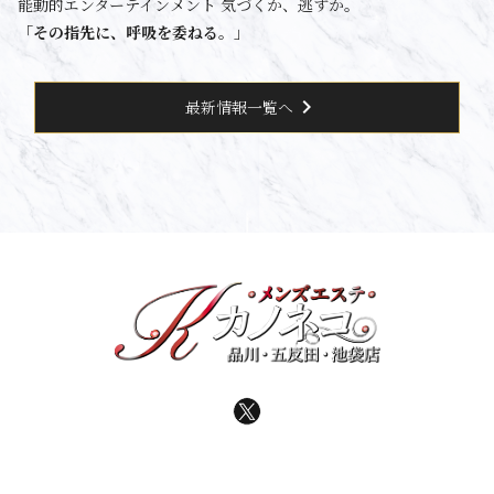
能動的エンターテインメント 気づくか、逃すか。
「その指先に、呼吸を委ねる。」
chevron_right
最新情報一覧へ