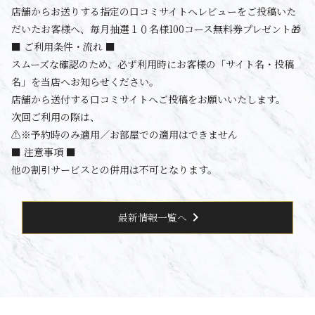
店舗からお送りする指定の口コミサイトへレビューをご投稿いた
だいたお客様へ、毎月抽選１０名様100コース無料券プレゼント🎁
■ ご利用条件・流れ ■
スムーズな確認のため、必ず利用時にお客様の「サイト名・投稿
名」を当店へお知らせください。
店舗から送付する口コミサイトへご投稿をお願いいたします。
次回ご利用の際は、
⚠️※予約時のみ適用／お部屋での適用はできません
■ 注意事項 ■
他の割引サービスとの併用は不可となります。
chevron_right
最新情報一覧へ