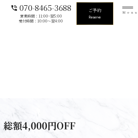
070-8465-3688
phone_in_talk
ご予約
Men
営業時間：11:00~翌5:00
Reserve
受付時間：10:00〜翌4:00
額4,000円OFF