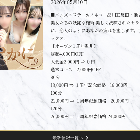
2026年05月10日
■メンズエステ カノネコ 品川五反田・池
美女たちの妖艶な施術 美しく洗練されたセ
に、恋人のようにあなたの疲れを癒します。
ックス。
【オープン１周年割引】
総額4,000円OFF
入会金2,000円 ⇒ ０円
通常コース 2,000円OFF
80分
18,000円 ⇒ １周年記念価格 16,000円
100分
22,000円 ⇒ １周年記念価格 20,000円
120分
26,000円 ⇒ １周年記念価格 24,000円
chevron_right
最新情報一覧へ