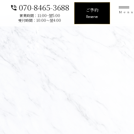
070-8465-3688
phone_in_talk
ご予約
Men
営業時間：11:00~翌5:00
Reserve
受付時間：10:00〜翌4:00