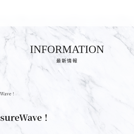
INFORMATION
最新情報
eWave！
sureWave！