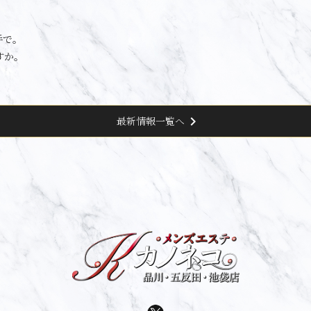
手で。
すか。
chevron_right
最新情報一覧へ