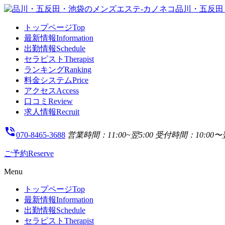
トップページ
Top
最新情報
Information
出勤情報
Schedule
セラピスト
Therapist
ランキング
Ranking
料金システム
Price
アクセス
Access
口コミ
Review
求人情報
Recruit
phone_in_talk
070-8465-3688
営業時間：11:00~翌5:00
受付時間：10:00〜翌
ご予約
Reserve
Menu
トップページ
Top
最新情報
Information
出勤情報
Schedule
セラピスト
Therapist