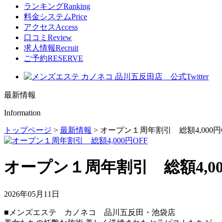
ランキング
Ranking
料金システム
Price
アクセス
Access
口コミ
Review
求人情報
Recruit
ご予約
RESERVE
最新情報
Information
トップページ
>
最新情報
>
オープン１周年割引 総額4,000円
オープン１周年割引 総額4,00
2026年05月11日
■メンズエステ カノネコ 品川五反田・池袋店