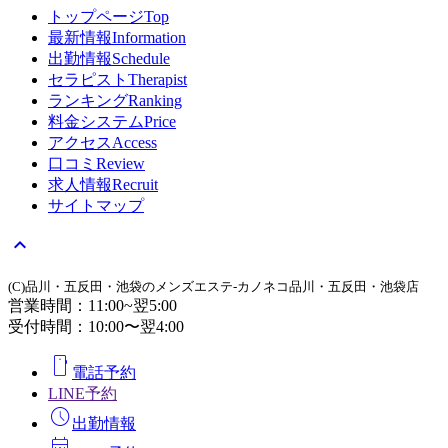
トップページ
Top
最新情報
Information
出勤情報
Schedule
セラピスト
Therapist
ランキング
Ranking
料金システム
Price
アクセス
Access
口コミ
Review
求人情報
Recruit
サイトマップ
expand_less
(C)品川・五反田・池袋のメンズエステ-カノネコ品川・五反田・池袋店
営業時間：11:00~翌5:00
受付時間：10:00〜翌4:00
smartphone
電話予約
LINE予約
schedule
出勤情報
calendar_month