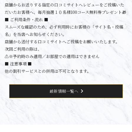
店舗からお送りする指定の口コミサイトへレビューをご投稿いた
だいたお客様へ、毎月抽選１０名様100コース無料券プレゼント🎁
■ ご利用条件・流れ ■
スムーズな確認のため、必ず利用時にお客様の「サイト名・投稿
名」を当店へお知らせください。
店舗から送付する口コミサイトへご投稿をお願いいたします。
次回ご利用の際は、
⚠️※予約時のみ適用／お部屋での適用はできません
■ 注意事項 ■
他の割引サービスとの併用は不可となります。
chevron_right
最新情報一覧へ