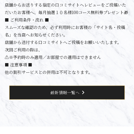
店舗からお送りする指定の口コミサイトへレビューをご投稿いた
だいたお客様へ、毎月抽選１０名様100コース無料券プレゼント🎁
■ ご利用条件・流れ ■
スムーズな確認のため、必ず利用時にお客様の「サイト名・投稿
名」を当店へお知らせください。
店舗から送付する口コミサイトへご投稿をお願いいたします。
次回ご利用の際は、
⚠️※予約時のみ適用／お部屋での適用はできません
■ 注意事項 ■
他の割引サービスとの併用は不可となります。
chevron_right
最新情報一覧へ