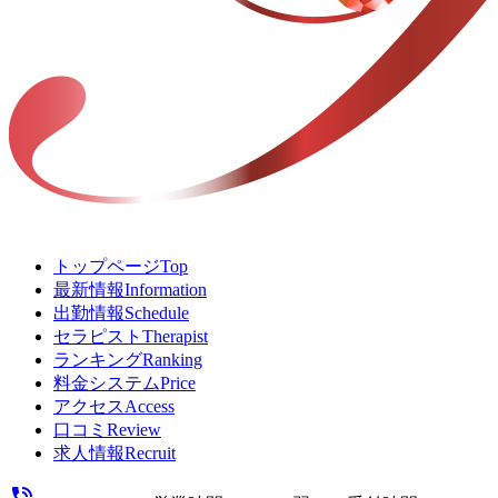
トップページ
Top
最新情報
Information
出勤情報
Schedule
セラピスト
Therapist
ランキング
Ranking
料金システム
Price
アクセス
Access
口コミ
Review
求人情報
Recruit
phone_in_talk