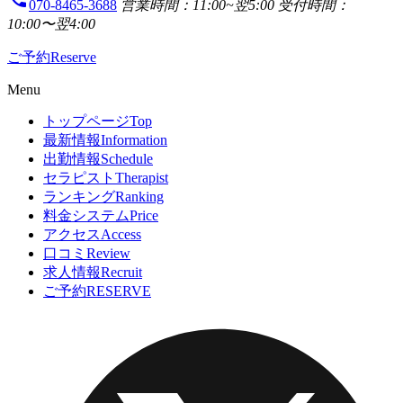
070-8465-3688
営業時間：11:00~翌5:00
受付時間：
10:00〜翌4:00
ご予約
Reserve
Menu
トップページ
Top
最新情報
Information
出勤情報
Schedule
セラピスト
Therapist
ランキング
Ranking
料金システム
Price
アクセス
Access
口コミ
Review
求人情報
Recruit
ご予約
RESERVE