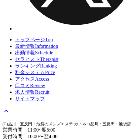
トップページ
Top
最新情報
Information
出勤情報
Schedule
セラピスト
Therapist
ランキング
Ranking
料金システム
Price
アクセス
Access
口コミ
Review
求人情報
Recruit
サイトマップ
expand_less
(C)品川・五反田・池袋のメンズエステ-カノネコ品川・五反田・池袋店
営業時間：11:00~翌5:00
受付時間：10:00〜翌4:00