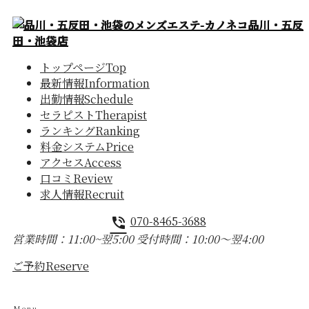
トップページ
Top
最新情報
Information
出勤情報
Schedule
セラピスト
Therapist
ランキング
Ranking
料金システム
Price
アクセス
Access
口コミ
Review
求人情報
Recruit
070-8465-3688
phone_in_talk
営業時間：11:00~翌5:00
受付時間：10:00〜翌4:00
ご予約
Reserve
Menu