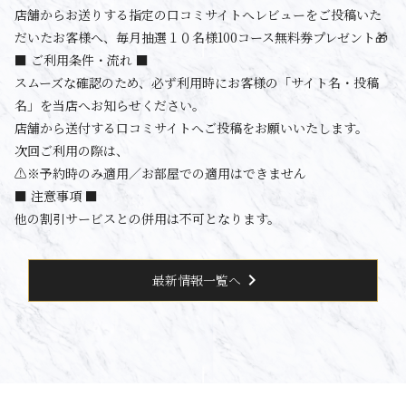
店舗からお送りする指定の口コミサイトへレビューをご投稿いた
だいたお客様へ、毎月抽選１０名様100コース無料券プレゼント🎁
■ ご利用条件・流れ ■
スムーズな確認のため、必ず利用時にお客様の「サイト名・投稿
名」を当店へお知らせください。
店舗から送付する口コミサイトへご投稿をお願いいたします。
次回ご利用の際は、
⚠️※予約時のみ適用／お部屋での適用はできません
■ 注意事項 ■
他の割引サービスとの併用は不可となります。
chevron_right
最新情報一覧へ