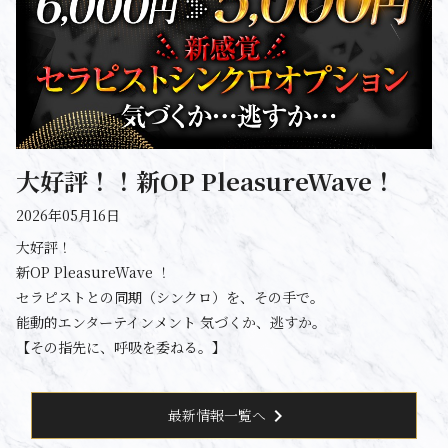
大好評！！新OP PleasureWave！
2026年05月16日
大好評！
新OP PleasureWave ！
セラピストとの同期（シンクロ）を、その手で。
能動的エンターテインメント 気づくか、逃すか。
【その指先に、呼吸を委ねる。】
chevron_right
最新情報一覧へ