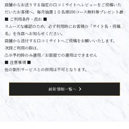
店舗からお送りする指定の口コミサイトへレビューをご投稿いた
だいたお客様へ、毎月抽選１０名様100コース無料券プレゼント🎁
■ ご利用条件・流れ ■
スムーズな確認のため、必ず利用時にお客様の「サイト名・投稿
名」を当店へお知らせください。
店舗から送付する口コミサイトへご投稿をお願いいたします。
次回ご利用の際は、
⚠️※予約時のみ適用／お部屋での適用はできません
■ 注意事項 ■
他の割引サービスとの併用は不可となります。
chevron_right
最新情報一覧へ