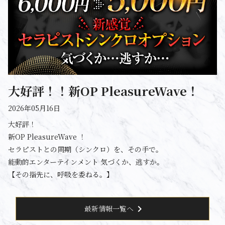
大好評！！新OP PleasureWave！
2026年05月16日
大好評！
新OP PleasureWave ！
セラピストとの同期（シンクロ）を、その手で。
能動的エンターテインメント 気づくか、逃すか。
【その指先に、呼吸を委ねる。】
chevron_right
最新情報一覧へ