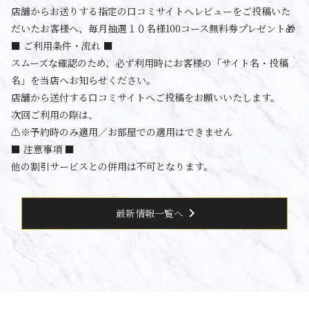
店舗からお送りする指定の口コミサイトへレビューをご投稿いた
だいたお客様へ、毎月抽選１０名様100コース無料券プレゼント🎁
■ ご利用条件・流れ ■
スムーズな確認のため、必ず利用時にお客様の「サイト名・投稿
名」を当店へお知らせください。
店舗から送付する口コミサイトへご投稿をお願いいたします。
次回ご利用の際は、
⚠️※予約時のみ適用／お部屋での適用はできません
■ 注意事項 ■
他の割引サービスとの併用は不可となります。
chevron_right
最新情報一覧へ