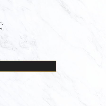
で。
か。