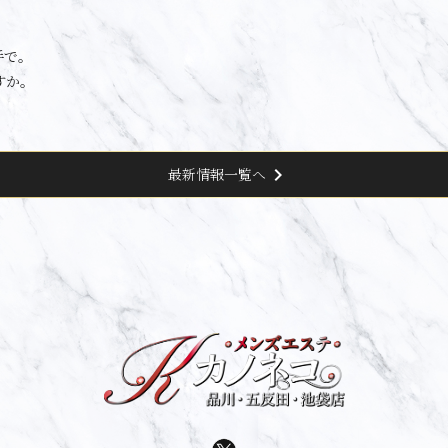
手で。
すか。
chevron_right
最新情報一覧へ