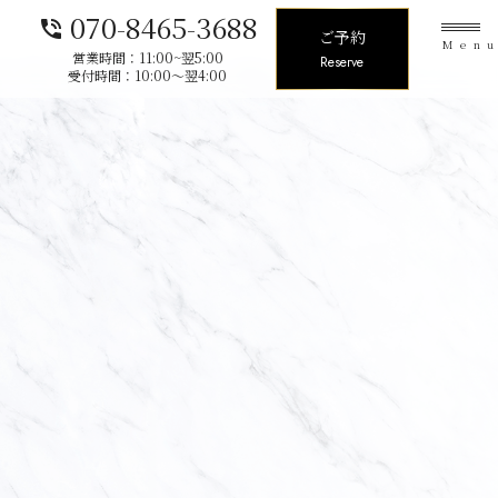
070-8465-3688
phone_in_talk
ご予約
Men
営業時間：11:00~翌5:00
Reserve
受付時間：10:00〜翌4:00