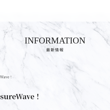
INFORMATION
最新情報
eWave！
sureWave！