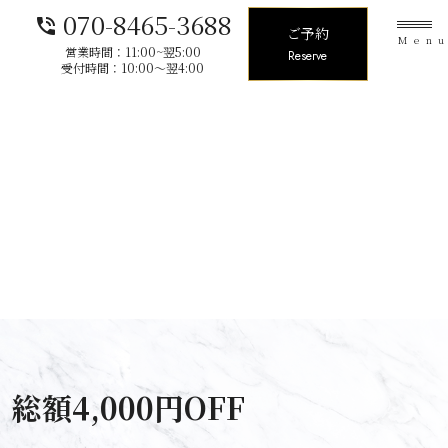
070-8465-3688
phone_in_talk
ご予約
Men
営業時間：11:00~翌5:00
Reserve
受付時間：10:00〜翌4:00
額4,000円OFF