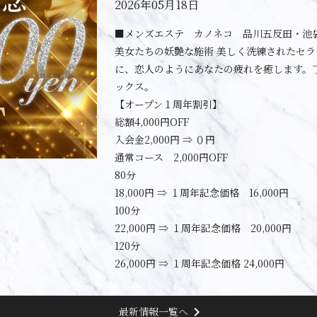
2026年05月18日
■メンズエステ カノネコ 品川五反田・池
美女たちの妖艶な施術 美しく洗練されたセ
に、恋人のようにあなたの疲れを癒します。
ックス。
【オープン１周年割引】
総額4,000円OFF
入会金2,000円 ⇒ ０円
通常コース 2,000円OFF
80分
18,000円 ⇒ １周年記念価格 16,000円
100分
22,000円 ⇒ １周年記念価格 20,000円
120分
26,000円 ⇒ １周年記念価格 24,000円
chevron_right
最新情報一覧へ