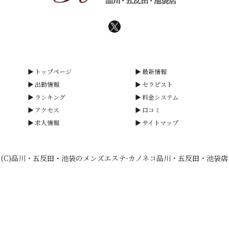
トップページ
最新情報
出勤情報
セラピスト
ランキング
料金システム
アクセス
口コミ
求人情報
サイトマップ
(C)品川・五反田・池袋のメンズエステ-カノネコ品川・五反田・池袋店
smartphone
schedule
calendar_month
heart_plus
電話予約
出勤情報
WEB予約
口コミ