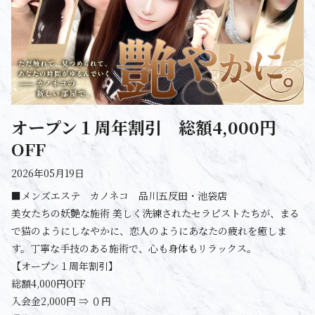
オープン１周年割引 総額4,000円
OFF
2026年05月19日
■メンズエステ カノネコ 品川五反田・池袋店
美女たちの妖艶な施術 美しく洗練されたセラピストたちが、まる
で猫のようにしなやかに、恋人のようにあなたの疲れを癒しま
す。丁寧な手技のある施術で、心も身体もリラックス。
【オープン１周年割引】
総額4,000円OFF
入会金2,000円 ⇒ ０円