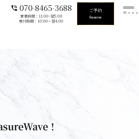
070-8465-3688
phone_in_talk
ご予約
Men
営業時間：11:00~翌5:00
Reserve
受付時間：10:00〜翌4:00
sureWave！