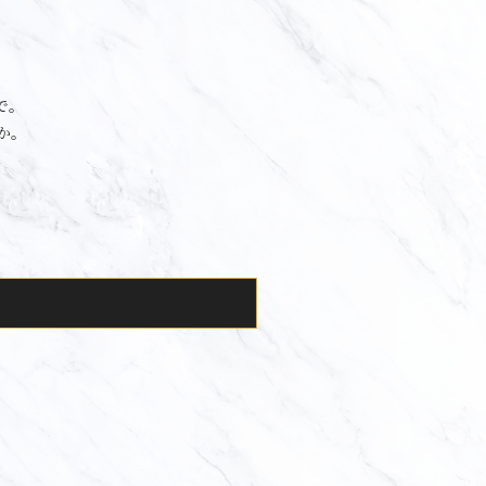
で。
か。