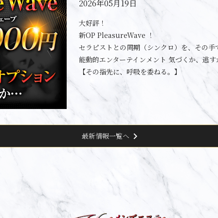
2026年05月19日
大好評！
新OP PleasureWave ！
セラピストとの同期（シンクロ）を、その手
能動的エンターテインメント 気づくか、逃す
【その指先に、呼吸を委ねる。】
chevron_right
最新情報一覧へ