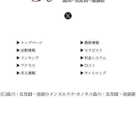
トップページ
最新情報
出勤情報
セラピスト
ランキング
料金システム
アクセス
口コミ
求人情報
サイトマップ
(C)品川・五反田・池袋のメンズエステ-カノネコ品川・五反田・池袋店
smartphone
schedule
calendar_month
heart_plus
電話予約
出勤情報
WEB予約
口コミ