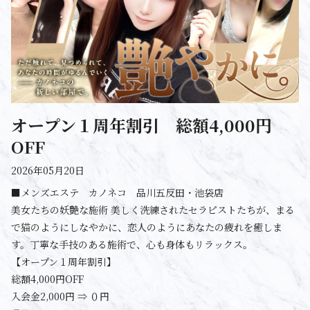
オープン１周年割引 総額4,000円
OFF
2026年05月20日
■メンズエステ カノネコ 品川五反田・池袋店
美女たちの妖艶な施術 美しく洗練されたセラピストたちが、まる
で猫のようにしなやかに、恋人のようにあなたの疲れを癒しま
す。丁寧な手技のある施術で、心も身体もリラックス。
【オープン１周年割引】
総額4,000円OFF
入会金2,000円 ⇒ ０円