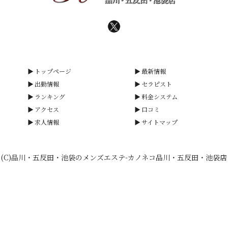
トップページ
最新情報
出勤情報
セラピスト
ランキング
料金システム
アクセス
口コミ
求人情報
サイトマップ
(C)品川・五反田・池袋のメンズエステ-カノネコ品川・五反田・池袋店
smartphone
schedule
calendar_month
heart_plus
電話予約
出勤情報
WEB予約
口コミ