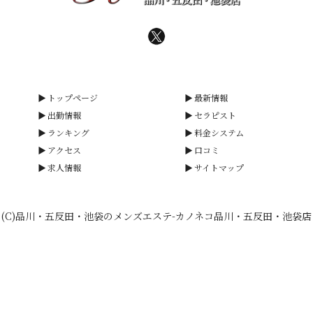
トップページ
最新情報
出勤情報
セラピスト
ランキング
料金システム
アクセス
口コミ
求人情報
サイトマップ
(C)品川・五反田・池袋のメンズエステ-カノネコ品川・五反田・池袋店
smartphone
schedule
calendar_month
heart_plus
電話予約
出勤情報
WEB予約
口コミ