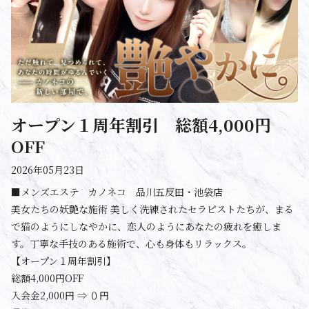
オープン１周年割引 総額4,000円
OFF
2026年05月23日
■メンズエステ カノネコ 品川五反田・池袋店
美女たちの妖艶な施術 美しく洗練されたセラピストたちが、まる
で猫のようにしなやかに、恋人のようにあなたの疲れを癒しま
す。丁寧な手技のある施術で、心も身体もリラックス。
【オープン１周年割引】
総額4,000円OFF
入会金2,000円 ⇒ ０円