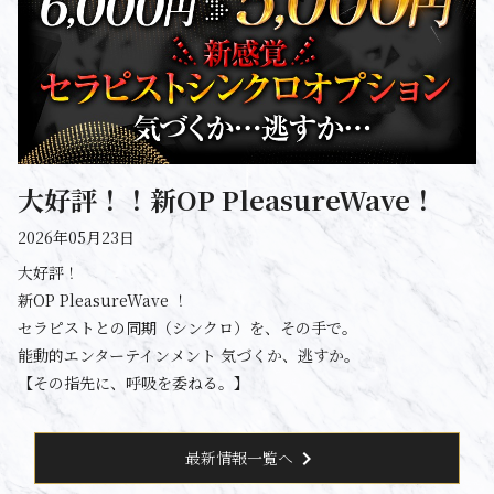
大好評！！新OP PleasureWave！
2026年05月23日
大好評！
新OP PleasureWave ！
セラピストとの同期（シンクロ）を、その手で。
能動的エンターテインメント 気づくか、逃すか。
【その指先に、呼吸を委ねる。】
chevron_right
最新情報一覧へ