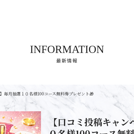
INFORMATION
最新情報
】毎月抽選１０名様100コース無料券プレゼント🎁
【口コミ投稿キャン
０名様100コース無