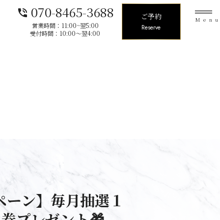
070-8465-3688
phone_in_talk
ご予約
Men
営業時間：11:00~翌5:00
Reserve
受付時間：10:00〜翌4:00
ペーン】毎月抽選１
料券プレゼント🎁