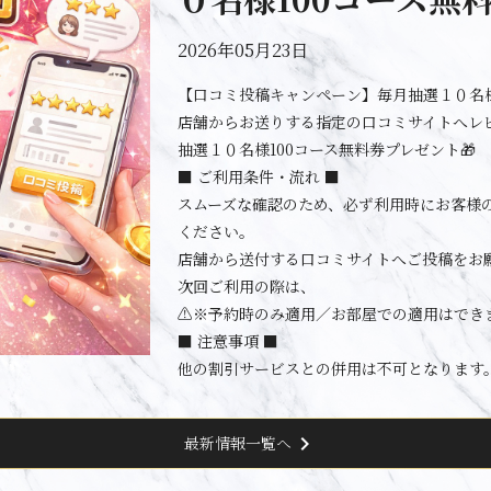
2026年05月23日
【口コミ投稿キャンペーン】毎月抽選１０名様
店舗からお送りする指定の口コミサイトへレ
抽選１０名様100コース無料券プレゼント🎁
■ ご利用条件・流れ ■
スムーズな確認のため、必ず利用時にお客様
ください。
店舗から送付する口コミサイトへご投稿をお
次回ご利用の際は、
⚠️※予約時のみ適用／お部屋での適用はでき
■ 注意事項 ■
他の割引サービスとの併用は不可となります
chevron_right
最新情報一覧へ