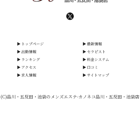
トップページ
最新情報
出勤情報
セラピスト
ランキング
料金システム
アクセス
口コミ
求人情報
サイトマップ
(C)品川・五反田・池袋のメンズエステ-カノネコ品川・五反田・池袋店
smartphone
schedule
calendar_month
heart_plus
電話予約
出勤情報
WEB予約
口コミ