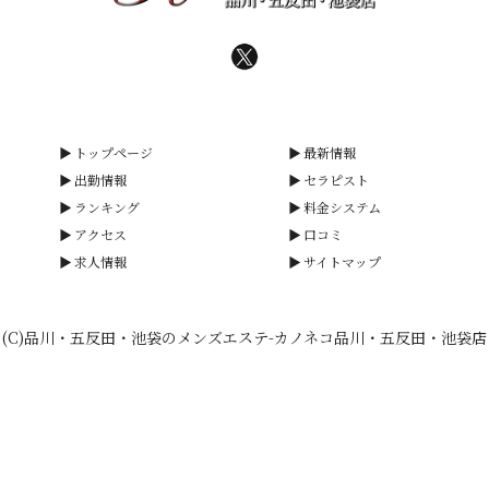
トップページ
最新情報
出勤情報
セラピスト
ランキング
料金システム
アクセス
口コミ
求人情報
サイトマップ
(C)品川・五反田・池袋のメンズエステ-カノネコ品川・五反田・池袋店
smartphone
schedule
calendar_month
heart_plus
電話予約
出勤情報
WEB予約
口コミ