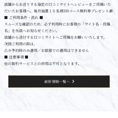
店舗からお送りする指定の口コミサイトへレビューをご投稿いた
だいたお客様へ、毎月抽選１０名様100コース無料券プレゼント🎁
■ ご利用条件・流れ ■
スムーズな確認のため、必ず利用時にお客様の「サイト名・投稿
名」を当店へお知らせください。
店舗から送付する口コミサイトへご投稿をお願いいたします。
次回ご利用の際は、
⚠️※予約時のみ適用／お部屋での適用はできません
■ 注意事項 ■
他の割引サービスとの併用は不可となります。
chevron_right
最新情報一覧へ