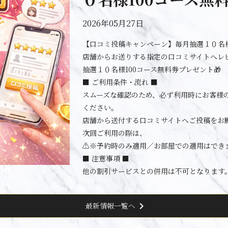
2026年05月27日
【口コミ投稿キャンペーン】毎月抽選１０名様
店舗からお送りする指定の口コミサイトへレ
抽選１０名様100コース無料券プレゼント🎁
■ ご利用条件・流れ ■
スムーズな確認のため、必ず利用時にお客様
ください。
店舗から送付する口コミサイトへご投稿をお
次回ご利用の際は、
⚠️※予約時のみ適用／お部屋での適用はでき
■ 注意事項 ■
他の割引サービスとの併用は不可となります
chevron_right
最新情報一覧へ