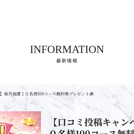
INFORMATION
最新情報
】毎月抽選１０名様100コース無料券プレゼント🎁
【口コミ投稿キャン
０名様100コース無