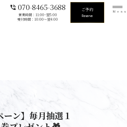
070-8465-3688
phone_in_talk
ご予約
Men
営業時間：11:00~翌5:00
Reserve
受付時間：10:00〜翌4:00
ペーン】毎月抽選１
料券プレゼント🎁