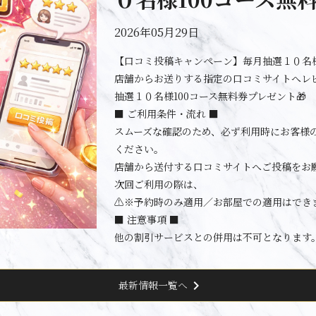
2026年05月29日
【口コミ投稿キャンペーン】毎月抽選１０名様
店舗からお送りする指定の口コミサイトへレ
抽選１０名様100コース無料券プレゼント🎁
■ ご利用条件・流れ ■
スムーズな確認のため、必ず利用時にお客様
ください。
店舗から送付する口コミサイトへご投稿をお
次回ご利用の際は、
⚠️※予約時のみ適用／お部屋での適用はでき
■ 注意事項 ■
他の割引サービスとの併用は不可となります
chevron_right
最新情報一覧へ