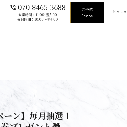
070-8465-3688
phone_in_talk
ご予約
Men
営業時間：11:00~翌5:00
Reserve
受付時間：10:00〜翌4:00
ペーン】毎月抽選１
料券プレゼント🎁