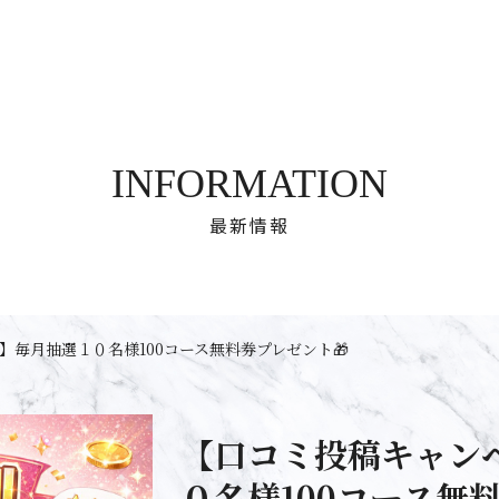
INFORMATION
最新情報
】毎月抽選１０名様100コース無料券プレゼント🎁
【口コミ投稿キャン
０名様100コース無