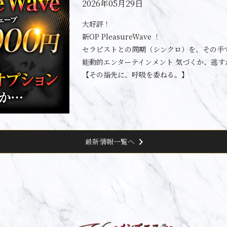
2026年05月29日
大好評！
新OP PleasureWave ！
セラピストとの同期（シンクロ）を、その手
能動的エンターテインメント 気づくか、逃す
【その指先に、呼吸を委ねる。】
chevron_right
最新情報一覧へ