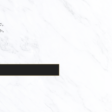
で。
か。