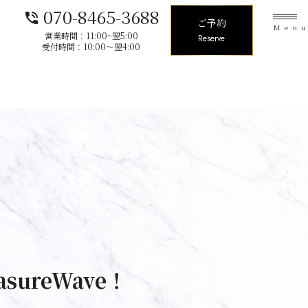
070-8465-3688
phone_in_talk
ご予約
Men
営業時間：11:00~翌5:00
Reserve
受付時間：10:00〜翌4:00
sureWave！