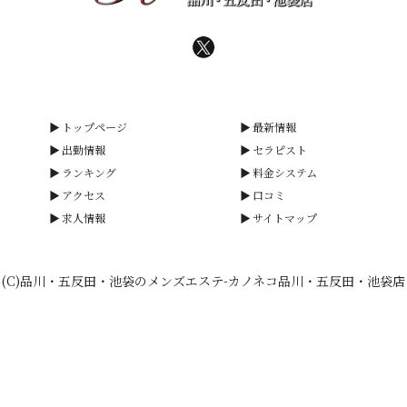
トップページ
最新情報
出勤情報
セラピスト
ランキング
料金システム
アクセス
口コミ
求人情報
サイトマップ
(C)品川・五反田・池袋のメンズエステ-カノネコ品川・五反田・池袋店
smartphone
schedule
calendar_month
heart_plus
電話予約
出勤情報
WEB予約
口コミ