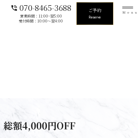
070-8465-3688
phone_in_talk
ご予約
Men
営業時間：11:00~翌5:00
Reserve
受付時間：10:00〜翌4:00
額4,000円OFF