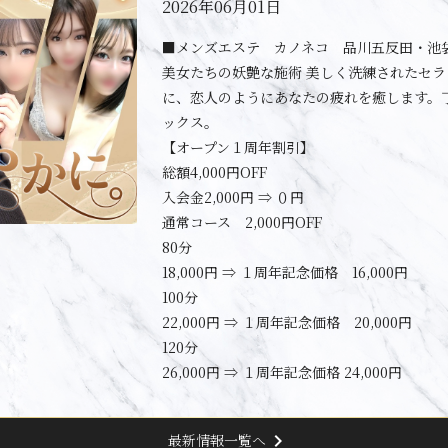
2026年06月01日
■メンズエステ カノネコ 品川五反田・池
美女たちの妖艶な施術 美しく洗練されたセ
に、恋人のようにあなたの疲れを癒します。
ックス。
【オープン１周年割引】
総額4,000円OFF
入会金2,000円 ⇒ ０円
通常コース 2,000円OFF
80分
18,000円 ⇒ １周年記念価格 16,000円
100分
22,000円 ⇒ １周年記念価格 20,000円
120分
26,000円 ⇒ １周年記念価格 24,000円
chevron_right
最新情報一覧へ