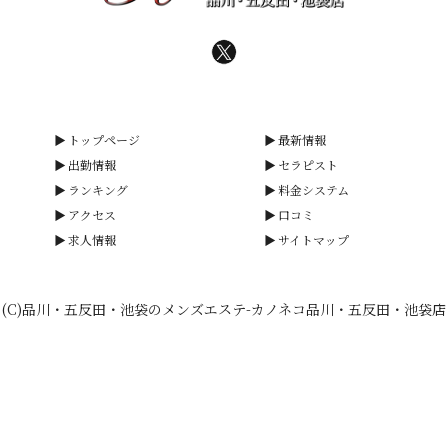
トップページ
最新情報
出勤情報
セラピスト
ランキング
料金システム
アクセス
口コミ
求人情報
サイトマップ
(C)品川・五反田・池袋のメンズエステ-カノネコ品川・五反田・池袋店
smartphone
schedule
calendar_month
heart_plus
電話予約
出勤情報
WEB予約
口コミ