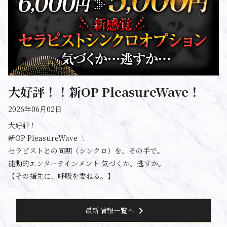
大好評！！新OP PleasureWave！
2026年06月02日
大好評！
新OP PleasureWave ！
セラピストとの同期（シンクロ）を、その手で。
能動的エンターテインメント 気づくか、逃すか。
【その指先に、呼吸を委ねる。】
chevron_right
最新情報一覧へ