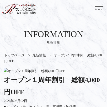
Menu
INFORMATION
最新情報
トップページ
>
最新情報
>
オープン１周年割引 総額4,000
円OFF
オープン１周年割引 総額4,000
円OFF
2026年06月02日
■メンズエステ カノネコ 品川五反田・池袋店