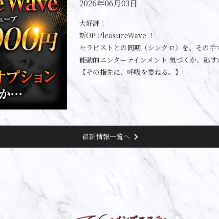
2026年06月03日
大好評！
新OP PleasureWave ！
セラピストとの同期（シンクロ）を、その手
能動的エンターテインメント 気づくか、逃す
【その指先に、呼吸を委ねる。】
chevron_right
最新情報一覧へ