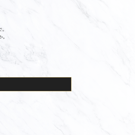
で。
か。