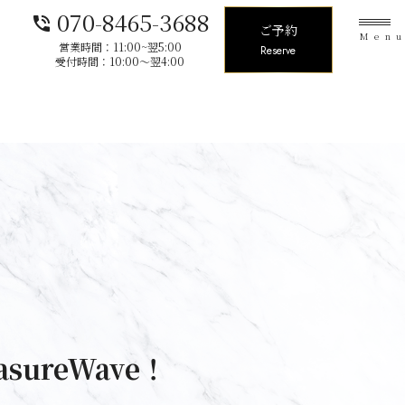
070-8465-3688
phone_in_talk
ご予約
Men
営業時間：11:00~翌5:00
Reserve
受付時間：10:00〜翌4:00
sureWave！