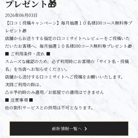
プレゼント🎁
2026年06月03日
【口コミ投稿キャンペーン】毎月抽選１０名様100コース無料券プ
レゼント🎁
店舗からお送りする指定の口コミサイトへレビューをご投稿いた
だいたお客様へ、毎月抽選１０名様100コース無料券プレゼント🎁
■ ご利用条件・流れ ■
スムーズな確認のため、必ず利用時にお客様の「サイト名・投稿
名」を当店へお知らせください。
店舗から送付する口コミサイトへご投稿をお願いいたします。
次回ご利用の際は、
⚠️※予約時のみ適用／お部屋での適用はできません
■ 注意事項 ■
他の割引サービスとの併用は不可となります。
chevron_right
最新情報一覧へ