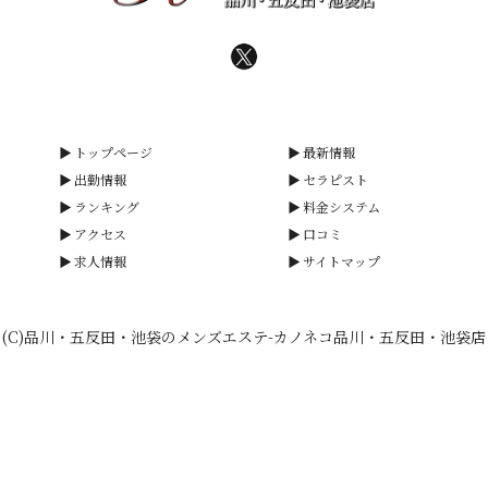
トップページ
最新情報
出勤情報
セラピスト
ランキング
料金システム
アクセス
口コミ
求人情報
サイトマップ
(C)品川・五反田・池袋のメンズエステ-カノネコ品川・五反田・池袋店
smartphone
schedule
calendar_month
heart_plus
電話予約
出勤情報
WEB予約
口コミ