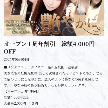
オープン１周年割引 総額4,000円
OFF
2026年06月04日
■メンズエステ カノネコ 品川五反田・池袋店
美女たちの妖艶な施術 美しく洗練されたセラピストたちが、まる
で猫のようにしなやかに、恋人のようにあなたの疲れを癒しま
す。丁寧な手技のある施術で、心も身体もリラックス。
【オープン１周年割引】
総額4,000円OFF
入会金2,000円 ⇒ ０円