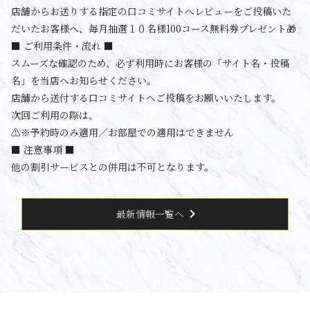
店舗からお送りする指定の口コミサイトへレビューをご投稿いた
だいたお客様へ、毎月抽選１０名様100コース無料券プレゼント🎁
■ ご利用条件・流れ ■
スムーズな確認のため、必ず利用時にお客様の「サイト名・投稿
名」を当店へお知らせください。
店舗から送付する口コミサイトへご投稿をお願いいたします。
次回ご利用の際は、
⚠️※予約時のみ適用／お部屋での適用はできません
■ 注意事項 ■
他の割引サービスとの併用は不可となります。
chevron_right
最新情報一覧へ