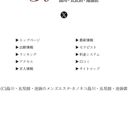
トップページ
最新情報
出勤情報
セラピスト
ランキング
料金システム
アクセス
口コミ
求人情報
サイトマップ
(C)品川・五反田・池袋のメンズエステ-カノネコ品川・五反田・池袋店
smartphone
schedule
calendar_month
heart_plus
LINE予約
電話予約
出勤情報
WEB予約
口コミ