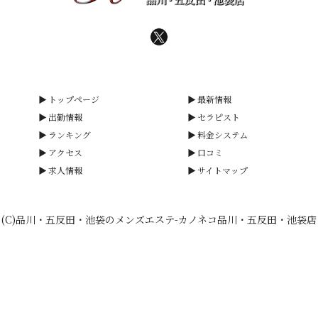
トップページ
最新情報
出勤情報
セラピスト
ランキング
料金システム
アクセス
口コミ
求人情報
サイトマップ
(C)品川・五反田・池袋のメンズエステ-カノネコ品川・五反田・池袋店
smartphone
schedule
calendar_month
heart_plus
電話予約
出勤情報
WEB予約
口コミ