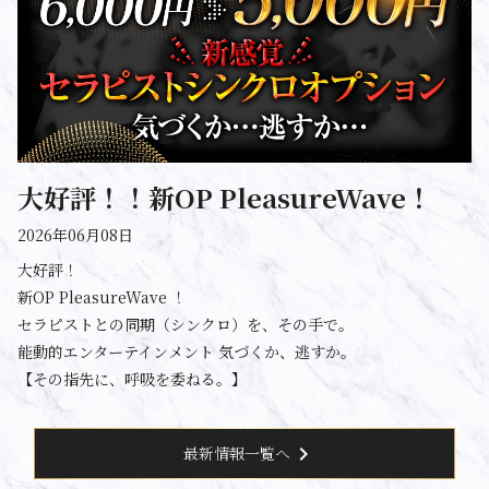
大好評！！新OP PleasureWave！
2026年06月08日
大好評！
新OP PleasureWave ！
セラピストとの同期（シンクロ）を、その手で。
能動的エンターテインメント 気づくか、逃すか。
【その指先に、呼吸を委ねる。】
chevron_right
最新情報一覧へ